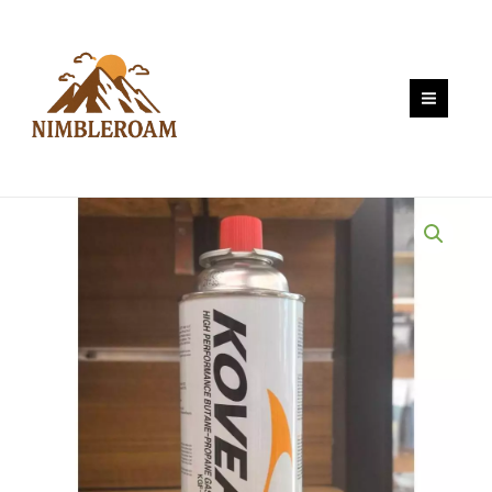
Skip
ซาลาเปา
to
KOVEA
content
GAS
quantity