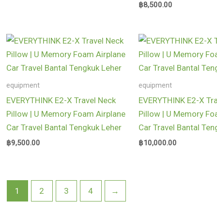
฿
8,500.00
equipment
equipment
EVERYTHINK E2-X Travel Neck
EVERYTHINK E2-X Tra
Pillow | U Memory Foam Airplane
Pillow | U Memory Fo
Car Travel Bantal Tengkuk Leher
Car Travel Bantal Ten
฿
9,500.00
฿
10,000.00
1
2
3
4
→