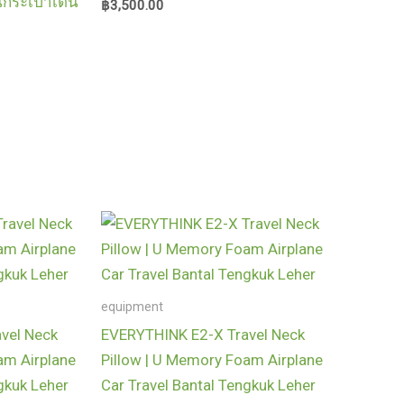
นกระเป๋าเดิน
฿
3,500.00
equipment
vel Neck
EVERYTHINK E2-X Travel Neck
am Airplane
Pillow | U Memory Foam Airplane
gkuk Leher
Car Travel Bantal Tengkuk Leher