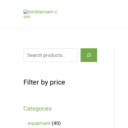
Skip
to
content
S
e
a
Filter by price
r
c
h
Categories
4
equipment
40