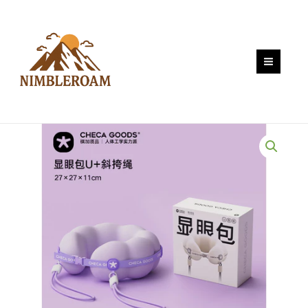
Skip
ตัว
to
ยู
content
ประสิทธิภาพ
สูง
ซี
รีส์
หลาก
สี
หมอน
รอง
คอสํ
าห
รับ
เดิน
ทาง
แบบ
พกพา
หมอน
เครื่อง