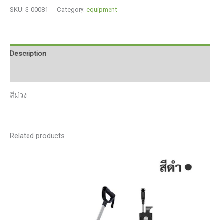
ตัว
SKU:
S-00081
Category:
equipment
ยู
ประสิทธิภาพ
สูง
ซี
Description
รีส์
Reviews (0)
หลาก
สี
สีม่วง
หมอน
รอง
คอสํ
าห
Related products
รับ
เดิน
ทาง
แบบ
พกพา
หมอน
เครื่อง