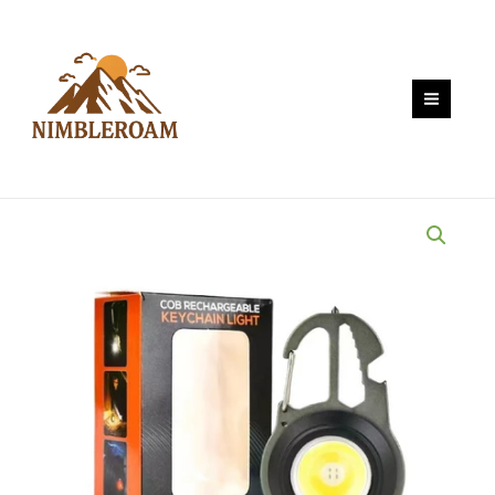
Skip
ไฟ
to
สปอร์ต
content
ไลท์
พวง
กุญแจ
พกพา
ไว้
ใช้
ฉุกเฉิน
อเนกประสงค์
ไฟ
3
สี
แบบ
ชาร์จ
USB
quantity