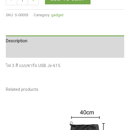
LED
ไฟ
SKU:
S-00053
Category:
gadget
สปอร์ต
ไลท์
พวง
กุญแจ
Description
พกพา
Reviews (0)
ไว้
ใช้
ไฟ 3 สี แบบชาร์จ USB Jx-615
ฉุกเฉิน
อเนกประสงค์
ไฟ
3
Related products
สี
แบบ
ชาร์จ
USB
quantity