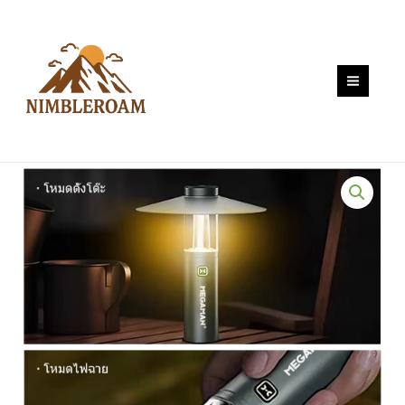
Skip
ฉาย
to
แคม
content
ป์
ปิ้ง
อเนกประสงค์
พร้อม
ตะขอ
ไฟฉาย
EDC
สอง
ใน
หนึ่ง
เดียว
กัน
น้ำ
IP45
พก
พา
สะดวก