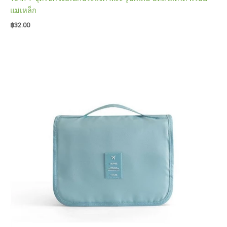
แม่เหล็ก
฿
32.00