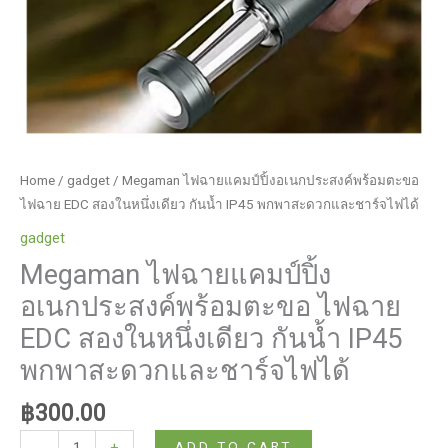
และ
ชาร์จ
ไฟ
ได้
quantity
Home
/
gadget
/ Megaman ไฟฉายแคมป์ปิ้งอเนกประสงค์พร้อมตะขอ
ไฟฉาย EDC สองในหนึ่งเดียว กันน้ำ IP45 พกพาสะดวกและชาร์จไฟได้
gadget
Megaman ไฟฉายแคมป์ปิ้ง
อเนกประสงค์พร้อมตะขอ ไฟฉาย
EDC สองในหนึ่งเดียว กันน้ำ IP45
พกพาสะดวกและชาร์จไฟได้
฿
300.00
Megaman
ADD TO CART
-
+