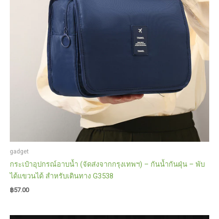
พา
สะดวก
และ
ชาร์จ
ไฟ
ได้
quantity
gadget
กระเป๋าอุปกรณ์อาบน้ำ (จัดส่งจากกรุงเทพฯ) – กันน้ำกันฝุ่น – พับ
ได้แขวนได้ สำหรับเดินทาง G3538
฿
57.00