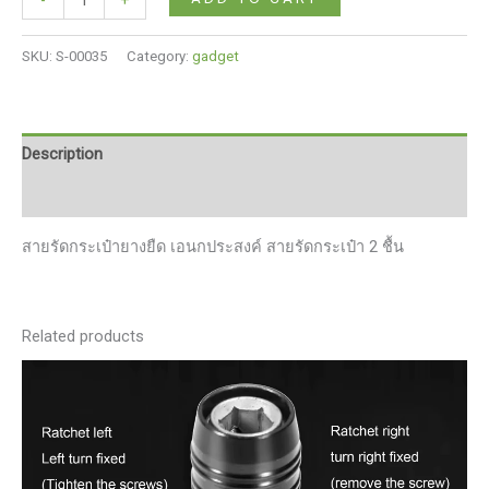
รัด
กระเป๋า
SKU:
S-00035
Category:
gadget
เดิน
ทาง
แบบ
ยืดหยุ่น
Description
สาย
Reviews (0)
รัด
กระเป๋า
สายรัดกระเป๋ายางยืด เอนกประสงค์ สายรัดกระเป๋า 2 ชื้น
เดิน
ทาง
สาย
รัด
Related products
กระเป๋า
ยาง
ยืด
เอนกประสงค์
สาย