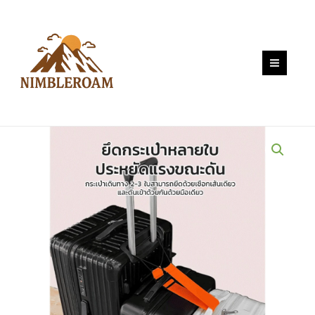
Skip
กระเป๋า
to
เดิน
content
ทาง
แบบ
ยืดหยุ่น
สาย
รัด
กระเป๋า
เดิน
ทาง
สาย
รัด
กระเป๋า
ยาง
ยืด
เอนกประสงค์
สาย
รัด
กระเป๋า