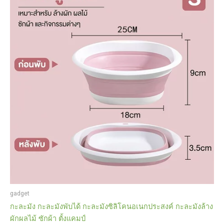
gadget
กะละมัง กะละมังพับได้ กะละมังซิลิโคนอเนกประสงค์ กะละมังล้าง
ผักผลไม้ ซักผ้า ตั้งแคมป์