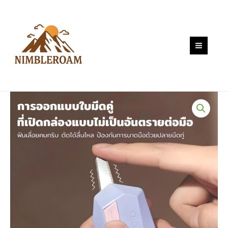
Skip
มีด
to
แม่
content
เหล็ก
อเนกประสงค์
แบบ
พก
พา
ขนาด
เล็ก
สอง
หัว
ที่
เปิด
กล่อง
มีด
ห่อ
ของ
quantity