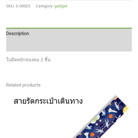
มีด
SKU:
S-00025
Category:
gadget
แม่
เหล็ก
อเนกประสงค์
แบบ
Description
พก
Reviews (0)
พา
ขนาด
ใบมีดหยักสองคม 2 ชิ้น
เล็ก
สอง
หัว
ที่
Related products
เปิด
กล่อง
มีด
ห่อ
ของ
quantity