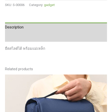
1
SKU:
S-00006
Category:
gadget
ชุด
ไขควง
อเนกประสงค์
Mini
Description
รูป
Reviews (0)
พิเศษ
ยืด
ยืดสไลด์ได้ พร้อมแม่เหล็ก
สไลด์
ได้
พร้อม
แม่
Related products
เหล็ก
quantity