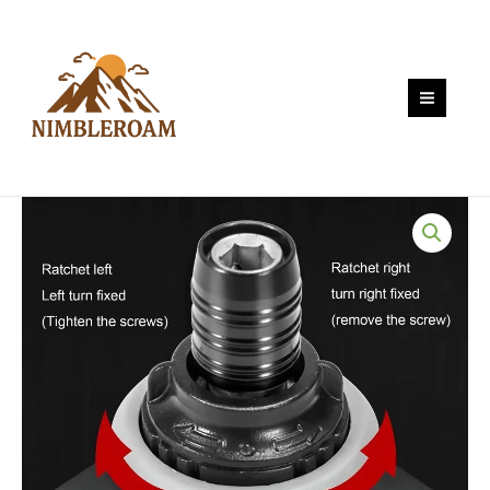
Skip
1
to
ชุด
content
ไขควง
อเนกประสงค์
Mini
รูป
พิเศษ
ยืด
สไลด์
ได้
พร้อม
แม่
เหล็ก
quantity