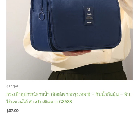
gadget
กระเป๋าอุปกรณ์อาบน้ำ (จัดส่งจากกรุงเทพฯ) – กันน้ำกันฝุ่น – พับ
ได้แขวนได้ สำหรับเดินทาง G3538
฿
57.00